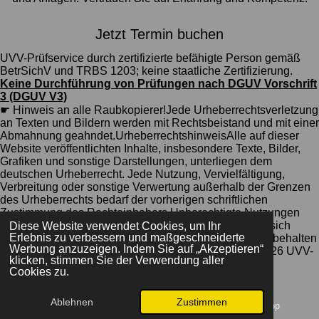
Jetzt Termin buchen
UVV-Prüfservice durch zertifizierte befähigte Person gemäß
BetrSichV und TRBS 1203; keine staatliche Zertifizierung.
Keine Durchführung von Prüfungen nach DGUV Vorschrift
3 (DGUV V3)
☛ Hinweis an alle Raubkopierer!Jede Urheberrechtsverletzung
an Texten und Bildern werden mit Rechtsbeistand und mit einer
Abmahnung geahndet.UrheberrechtshinweisAlle auf dieser
Website veröffentlichten Inhalte, insbesondere Texte, Bilder,
Grafiken und sonstige Darstellungen, unterliegen dem
deutschen Urheberrecht. Jede Nutzung, Vervielfältigung,
Verbreitung oder sonstige Verwertung außerhalb der Grenzen
des Urheberrechts bedarf der vorherigen schriftlichen
Zustimmung des Rechteinhabers.Unberechtigte Nutzungen
können zivil- und strafrechtliche Konsequenzen nach sich
Diese Website verwendet Cookies, um Ihr
Erlebnis zu verbessern und maßgeschneiderte
ziehen. Im Falle einer festgestellten Rechtsverletzung behalten
Werbung anzuzeigen. Indem Sie auf „Akzeptieren“
wir uns vor, rechtliche Schritte einzuleiten.© 2025 - 2026 UVV-
klicken, stimmen Sie der Verwendung aller
HERNE.DE
Cookies zu.
Ablehnen
Zustimmen
E-Mail
Telefon
WhatsApp