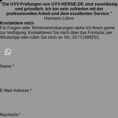
“Die UVV-Prüfungen von UVV-HERNE.DE sind zuverlässig
und gründlich. Ich bin sehr zufrieden mit der
professionellen Arbeit und dem exzellenten Service.”
Hermann Löhns
Kontaktiere mich
Für Fragen oder Terminvereinbarungen stehe ich Ihnen gerne
zur Verfügung. Kontaktieren Sie mich über das Formular, per
WhatsApp oder rufen Sie mich an Tel.: 01771489253.
W
h
Name *
a
t
s
E-Mail-Adresse *
A
p
p
Nachricht *